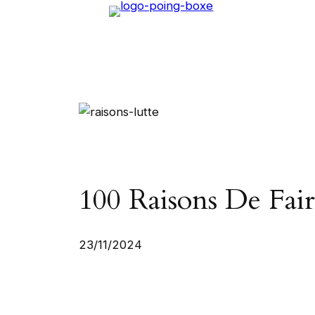
Aller
au
contenu
100 Raisons De Fai
23/11/2024